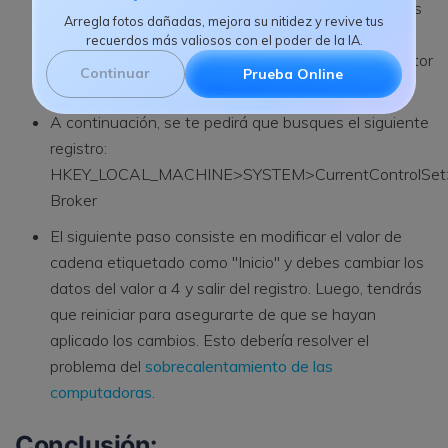
Para abrir "Ejecutar", presionar la combinación de las
Arregla fotos dañadas, mejora su nitidez y revive tus
teclas Windows + R, hará que aparezca. Luego,
recuerdos más valiosos con el poder de la IA.
debes escribir "Regedit" para obtener acceso al Editor
Continuar
Prueba Online
del Registro.
A continuación, se te pedirá que busques el siguiente
registro:
HKEY_LOCAL_MACHINE>SYSTEM>CurrentControlSet>
Broker
El siguiente paso consiste en modificar el valor de
cadena etiquetado como "Inicio" y debes cambiar los
datos del valor a 4 y salir del registro. Luego, tendrás
que reiniciar para asegurarte de que se hayan
aplicado los cambios. Esto debería resolver el
problema del
sobrecalentamiento de las
computadoras
.
Conclusión: