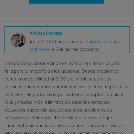
VER TODAS LAS FUNCIONES
search
Recoverit Gratis
Recupera datos perdidos/eliminados gratis
Alfonso Cervera
Jun 01, 2026 • Categoría:
Soluciones para
Pruébalo Gratis
Windows
• Soluciones probadas
La actualización de Windows 10 no ha sido un asunto
feliz para la mayoría de los usuarios. Desde problemas
Otros Productos
como la accesibilidad al BIOS y el modo seguro, los
Repairit - Reparar Datos
usuarios han informado problemas con el error de pantalla
UBackit - Respaldar Datos
azul, error de pantalla negra, archivos corruptos, archivos
DLL y mucho más. Mientras los usuarios estaban
ocupados buscando soluciones a los problemas de
software en Windows 10, se dieron cuenta de que
también había varios problemas con el hardware, uno de
ellos era el problema del "ruido del ventilador demasiado