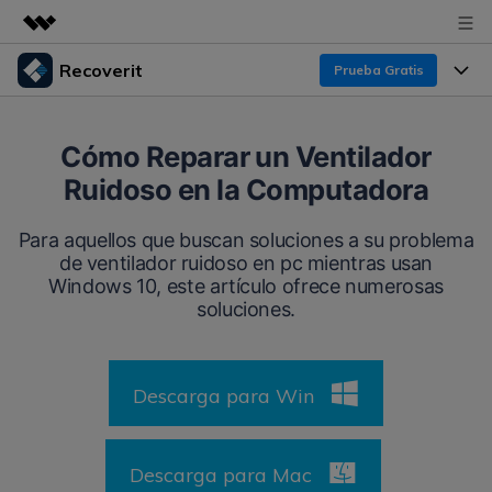
Recoverit
Prueba Gratis
Productos destacados
Creatividad digital con AIGC
Productos
Empresas
Cómo Reparar un Ventilador
Utilidades
Ruidoso en la Computadora
Resumen
Funciones
Recoverit para Windows
Quiénes somos
Soluciones
Para aquellos que buscan soluciones a su problema
Líder en recuperación para Windows
Recuperar de Unidades
de ventilador ruidoso en pc mientras usan
Recursos
Sala de prensa
Windows 10, este artículo ofrece numerosas
Pruébalo Gratis
Recuperar Medios Borrados
soluciones.
Por qué Recoverit
Tienda
Soluciones de Recuperación Exclusivas
Nuevo
Experto en Recuperación de Datos
Descarga para Win
Recoverit para Mac
Guía
Recuperar Documentos
Soporte
Recupera datos ilimitados del sistema Mac
Historias de Clientes
Escenarios de Pérdida de Datos
Descarga para Mac
Pruébalo Gratis
DESCARGAR
Sign In
Temas Destacados