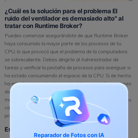
¿Cuál es la solución para el problema El
ruido del ventilador es demasiado alto" al
tratar con Runtime Broker?
Puedes comenzar asegurándote de que Runtime Broker
haya consumido la mayor parte de los procesos de tu
CPU, lo que provocó que el problema de la computadora
se sobrecaliente. Debes dirigirte al Administrador de
tareas y verificar la pestaña de procesos para averiguar si
ha estado consumiendo el espacio de la CPU. Si de hecho
ha estado ocupando el espacio, debes seguir las opciones
dadas para deshabilitar Runtime Broker. Esto implica
modificar tu registro. Por lo tanto, si no estás seguro de tu
capacidad para hacerlo solo, te recomendamos ayuda
profesional.
Estos son los siguientes pasos:
Reparador de Fotos con IA