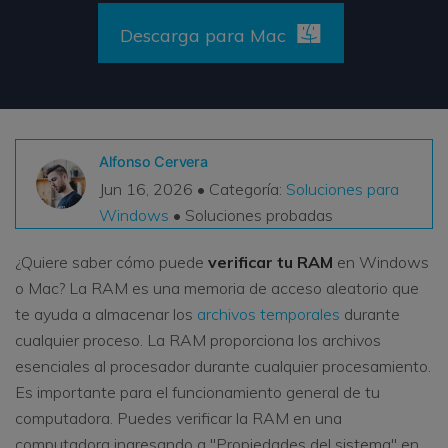
VER TODAS LAS FUNCIONES
Descarga para Mac
search
Recoverit Gratis
Recupera datos perdidos/eliminados gratis
Pruébalo Gratis
Alfonso Cervera
Jun 16, 2026 • Categoría:
Soluciones para
Windows
• Soluciones probadas
Otros Productos
¿Quiere saber cómo puede
verificar tu RAM
en Windows
Repairit - Reparar Datos
o Mac? La RAM es una memoria de acceso aleatorio que
UBackit - Respaldar Datos
te ayuda a almacenar los
archivos temporales
durante
cualquier proceso. La RAM proporciona los archivos
esenciales al procesador durante cualquier procesamiento.
Es importante para el funcionamiento general de tu
computadora. Puedes verificar la RAM en una
computadora ingresando a "Propiedades del sistema" en