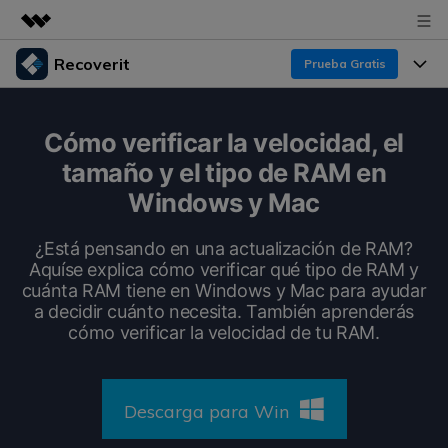
Recoverit
Prueba Gratis
Productos destacados
Creatividad digital con AIGC
Productos
Empresas
Cómo verificar la velocidad, el
Utilidades
tamaño y el tipo de RAM en
Resumen
Funciones
Recoverit para Windows
Quiénes somos
Windows y Mac
Soluciones
Líder en recuperación para Windows
Recuperar de Unidades
Recursos
¿Está pensando en una actualización de RAM?
Sala de prensa
Pruébalo Gratis
Aquíse explica cómo verificar qué tipo de RAM y
Recuperar Medios Borrados
cuánta RAM tiene en Windows y Mac para ayudar
Por qué Recoverit
Tienda
a decidir cuánto necesita. También aprenderás
Soluciones de Recuperación Exclusivas
Nuevo
cómo verificar la velocidad de tu RAM.
Experto en Recuperación de Datos
Recoverit para Mac
Guía
Recuperar Documentos
Soporte
Recupera datos ilimitados del sistema Mac
Historias de Clientes
Descarga para Win
Escenarios de Pérdida de Datos
Pruébalo Gratis
DESCARGAR
Sign In
Temas Destacados