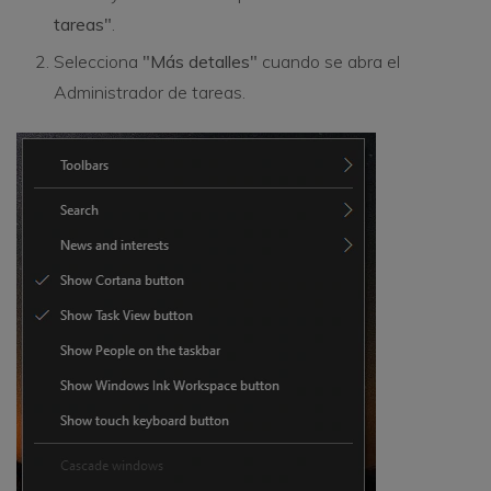
tareas"
.
Selecciona
"Más detalles"
cuando se abra el
Administrador de tareas.