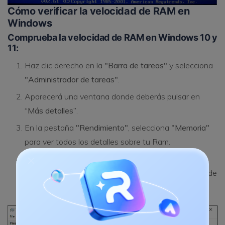
Cómo verificar la velocidad de RAM en
Windows
Comprueba la velocidad de RAM en Windows 10 y
11:
Haz clic derecho en la
"Barra de tareas"
y selecciona
"Administrador de tareas"
.
Aparecerá una ventana donde deberás pulsar en
“Más detalles”
.
En la pestaña
"Rendimiento"
, selecciona
"Memoria"
para ver todos los detalles sobre tu Ram.
En la parte inferior, habrá un encabezado que dice
"Velocidad"
donde puedes ver la velocidad máxima de
tu RAM, como 2000 MHz.