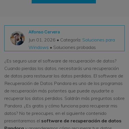
VER TODAS LAS FUNCIONES
search
Recoverit Gratis
Recupera datos perdidos/eliminados gratis
Alfonso Cervera
Jun 01, 2026 • Categoría:
Soluciones para
Pruébalo Gratis
Windows
• Soluciones probadas
¿Es seguro usar el software de recuperación de datos?
Cuando pierdas los datos, necesitarás una recuperación
Otros Productos
de datos para restaurar los datos perdidos. El software de
Repairit - Reparar Datos
Recuperación de Datos Pandora es uno de los programas
UBackit - Respaldar Datos
de recuperación más potentes que puede ayudarte a
recuperar los datos perdidos. Saldrán más preguntas sobre
Pandora. ¿Es gratis y cómo funciona para recuperar mis
datos? No te preocupes, en el siguiente contenido
presentaremos el
software de recuperación de datos
Pandora
y aprenderemos cómo recuperar tus datos