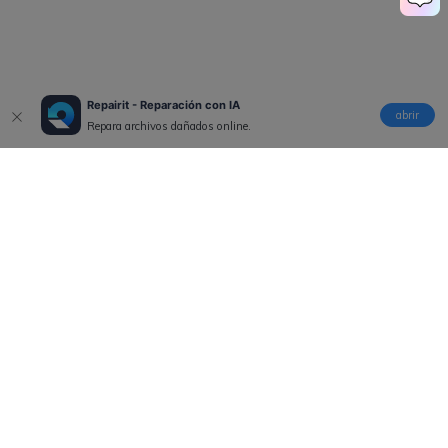
Repairit - Reparación con IA
abrir
Repara archivos dañados online.
Productos
Wondershare
Explorar IA
Centro de soporte