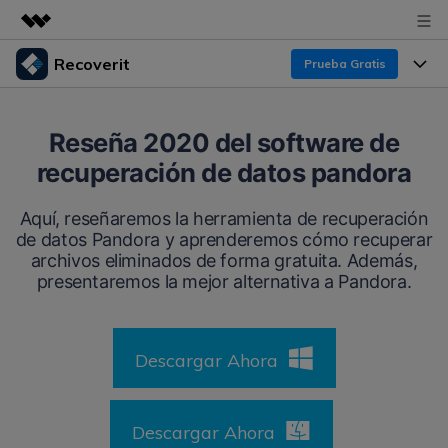
Recoverit
Prueba Gratis
Productos destacados
Creatividad digital con AIGC
Productos
Empresas
Reseña 2020 del software de
Utilidades
recuperación de datos pandora
Resumen
Funciones
Recoverit para Windows
Quiénes somos
Soluciones
Aquí, reseñaremos la herramienta de recuperación
Líder en recuperación para Windows
Recuperar de Unidades
de datos Pandora y aprenderemos cómo recuperar
Recursos
Sala de prensa
archivos eliminados de forma gratuita. Además,
Pruébalo Gratis
Recuperar Medios Borrados
presentaremos la mejor alternativa a Pandora.
Por qué Recoverit
Tienda
Soluciones de Recuperación Exclusivas
Nuevo
Experto en Recuperación de Datos
Descargar Ahora
Recoverit para Mac
Guía
Recuperar Documentos
Soporte
Recupera datos ilimitados del sistema Mac
Historias de Clientes
Escenarios de Pérdida de Datos
Descargar Ahora
Pruébalo Gratis
DESCARGAR
Sign In
Temas Destacados