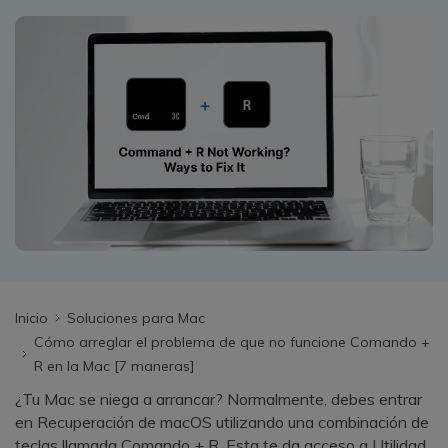
search
VER TODAS LAS FUNCIONES
Recoverit Gratis
Recupera datos perdidos/eliminados gratis
Pruébalo Gratis
Otros Productos
Repairit - Reparar Datos
UBackit - Respaldar Datos
Inicio
Soluciones para Mac
Cómo arreglar el problema de que no funcione Comando +
R en la Mac [7 maneras]
¿Tu Mac se niega a arrancar? Normalmente, debes entrar
en Recuperación de macOS utilizando una combinación de
teclas llamada Comando + R. Esta te da acceso a Utilidad