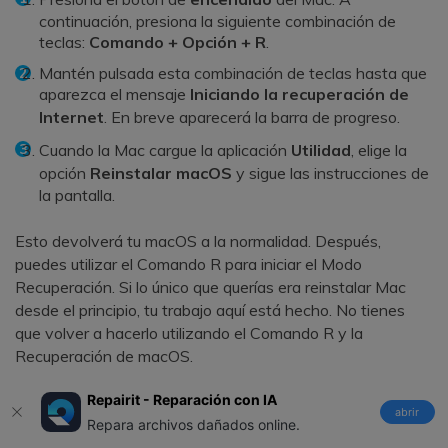
continuación, presiona la siguiente combinación de
teclas:
Comando + Opción + R
.
Mantén pulsada esta combinación de teclas hasta que
aparezca el mensaje
Iniciando la recuperación de
Internet
. En breve aparecerá la barra de progreso.
Cuando la Mac cargue la aplicación
Utilidad
, elige la
opción
Reinstalar macOS
y sigue las instrucciones de
la pantalla.
Esto devolverá tu macOS a la normalidad. Después,
puedes utilizar el Comando R para iniciar el Modo
Recuperación. Si lo único que querías era reinstalar Mac
desde el principio, tu trabajo aquí está hecho. No tienes
que volver a hacerlo utilizando el Comando R y la
Recuperación de macOS.
De nuevo, recuerda que al reinstalar el sistema operativo
Repairit - Reparación con IA
abrir
de nuestra computadora se borran todos los archivos,
Repara archivos dañados online.
aplicaciones y configuraciones. Más arriba encontrarás los