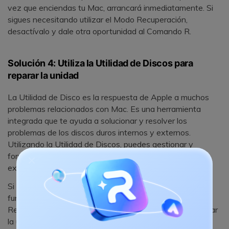
vez que enciendas tu Mac, arrancará inmediatamente. Si
sigues necesitando utilizar el Modo Recuperación,
desactívalo y dale otra oportunidad al Comando R.
Solución 4: Utiliza la Utilidad de Discos para
reparar la unidad
La Utilidad de Disco es la respuesta de Apple a muchos
problemas relacionados con Mac. Es una herramienta
integrada que te ayuda a solucionar y resolver los
problemas de los discos duros internos y externos.
Utilizando la Utilidad de Discos, puedes gestionar y
formatear discos duros, particiones y dispositivos
externos, entre otras cosas.
Si aún puedes arrancar la Mac cuando tu Comando R no
funciona, utiliza la Utilidad de Discos en lugar del Modo
Recuperación. A continuación te explicamos cómo reparar
la unidad con la Utilidad de Discos de tu Mac: