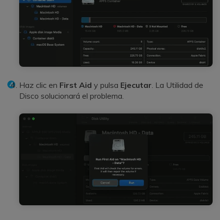
Haz clic en
First Aid
y pulsa
Ejecutar
. La Utilidad de
Disco solucionará el problema.