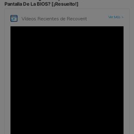
Pantalla De La BIOS? [¡Resuelto!]
Ver Más >
Vídeos Recientes
de Recoverit