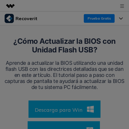
Recoverit
Prueba Gratis
Productos destacados
Creatividad digital con AIGC
Productos
Empresas
¿Cómo Actualizar la BIOS con
Utilidades
Unidad Flash USB?
Resumen
Funciones
Recoverit para Windows
Quiénes somos
Soluciones
Aprende a actualizar la BIOS utilizando una unidad
Líder en recuperación para Windows
Recuperar de Unidades
flash USB con las directrices detalladas que se dan
Recursos
Sala de prensa
en este artículo. El tutorial paso a paso con
Pruébalo Gratis
Recuperar Medios Borrados
capturas de pantalla te ayudará a actualizar la BIOS
Por qué Recoverit
de tu sistema PC fácilmente.
Tienda
Soluciones de Recuperación Exclusivas
Nuevo
Experto en Recuperación de Datos
Recoverit para Mac
Guía
Recuperar Documentos
Soporte
Descarga para Win
Recupera datos ilimitados del sistema Mac
Historias de Clientes
Escenarios de Pérdida de Datos
Pruébalo Gratis
DESCARGAR
Sign In
Temas Destacados