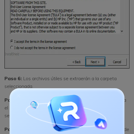
Paso 6:
Los archivos útiles se extraerán a la carpeta
seleccionada.
Paso 7:
Ve a la carpeta
HpFirmwareUpdRec64
y localiza
el archivo principal de la aplicación. Debes encontrarlo
seleccionando el tipo de archivo.
Paso 8:
La siguiente pantalla te mostrará dos opciones de