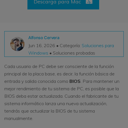
Descarga para Mac
VER TODAS LAS FUNCIONES
search
Recoverit Gratis
Recupera datos perdidos/eliminados gratis
Alfonso Cervera
Pruébalo Gratis
Jun 16, 2026 • Categoría:
Soluciones para
Windows
• Soluciones probadas
Cada usuario de PC debe ser consciente de la función
Otros Productos
principal de la placa base, es decir, la función básica de
entrada y salida conocida como
BIOS
. Para mantener un
Repairit - Reparar Datos
mejor rendimiento de tu sistema de PC, es posible que la
UBackit - Respaldar Datos
BIOS deba estar actualizada. Cuando el fabricante de tu
sistema informático lanza una nueva actualización,
tendrás que actualizar la BIOS de tu sistema
manualmente.