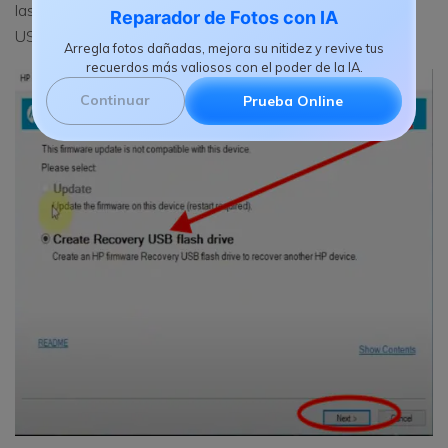
las cuales debes seleccionar la de " Crear Unidad Flash
Reparador de Fotos con IA
USB de Recuperación"
Arregla fotos dañadas, mejora su nitidez y revive tus
recuerdos más valiosos con el poder de la IA.
Continuar
Prueba Online