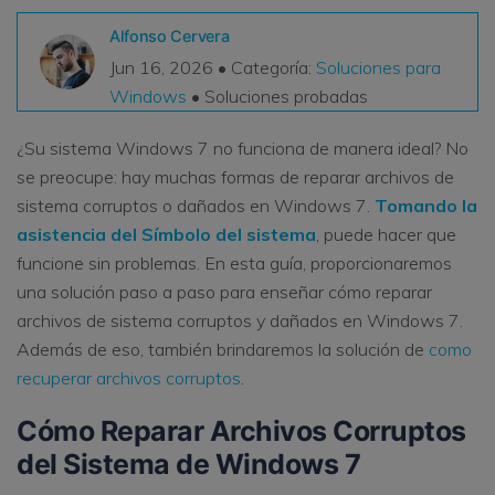
VER TODAS LAS FUNCIONES
Alfonso Cervera
Jun 16, 2026 • Categoría:
Soluciones para
search
Recoverit Gratis
Windows
• Soluciones probadas
Recupera datos perdidos/eliminados gratis
¿Su sistema Windows 7 no funciona de manera ideal? No
Pruébalo Gratis
se preocupe: hay muchas formas de reparar archivos de
sistema corruptos o dañados en Windows 7.
Tomando la
asistencia del Símbolo del sistema
, puede hacer que
funcione sin problemas. En esta guía, proporcionaremos
Otros Productos
una solución paso a paso para enseñar cómo reparar
Repairit - Reparar Datos
archivos de sistema corruptos y dañados en Windows 7.
UBackit - Respaldar Datos
Además de eso, también brindaremos la solución de
como
recuperar archivos corruptos
.
Cómo Reparar Archivos Corruptos
del Sistema de Windows 7