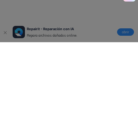
Repairit - Reparación con IA
abrir
Repara archivos dañados online.
Productos
Wondershare
Explorar IA
Centro de soporte