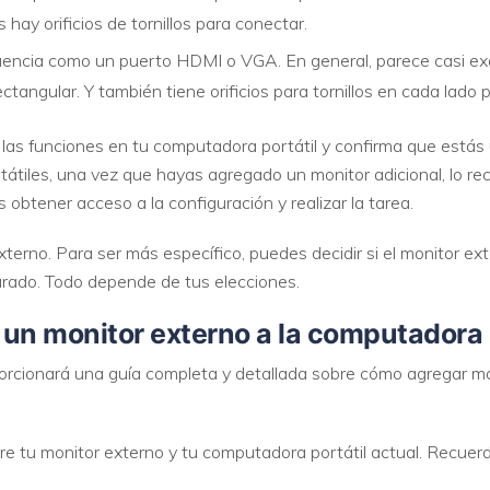
hay orificios de tornillos para conectar.
uencia como un puerto HDMI o VGA. En general, parece casi e
tangular. Y también tiene orificios para tornillos en cada lado 
as funciones en tu computadora portátil y confirma que estás u
átiles, una vez que hayas agregado un monitor adicional, lo r
 obtener acceso a la configuración y realizar la tarea.
xterno. Para ser más específico, puedes decidir si el monitor ex
parado. Todo depende de tus elecciones.
n monitor externo a la computadora p
roporcionará una guía completa y detallada sobre cómo agregar 
tre tu monitor externo y tu computadora portátil actual. Recuerd