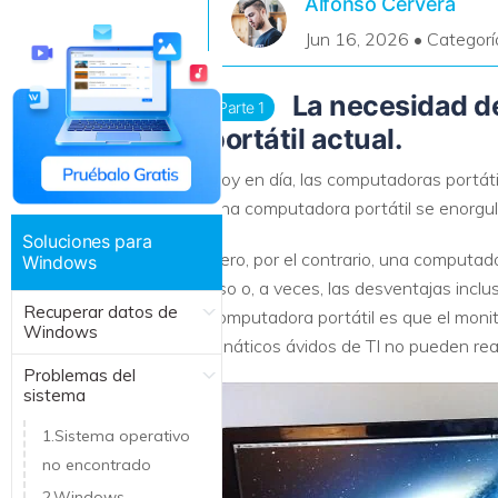
Alfonso Cervera
Recuperar Datos de Linux
Jun 16, 2026 • Categorí
Recuperar Datos de NAS
La necesidad de
Parte 1
portátil actual.
Hoy en día, las computadoras portáti
Una computadora portátil se enorgulle
Soluciones para
Pero, por el contrario, una computad
Windows
uso o, a veces, las desventajas inc
Recuperar datos de
computadora portátil es que el moni
Windows
fanáticos ávidos de TI no pueden rea
Problemas del
sistema
1.Sistema operativo
no encontrado
2.Windows