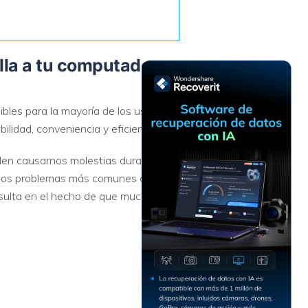
Recuperar
Escenarios de Pérdida
Documentos
de Datos
Recuperar
Recuperar
Recuperar
Recuperar
lla a tu computadora
Excel
Word
Sistema
Datos
Windows
Borrados
Recuperar
Recuperar
bles para la mayoría de los usuarios.
ZIP
PPT
Recuperar
Recuperar
ilidad, conveniencia y eficiencia.
Datos
Post-Reset
Recuperar
Recuperar
Formateados
eden causarnos molestias durante el
Email
PDF
Recuperar
de los problemas más comunes con una
Recuperar
Disco RAW
esulta en el hecho de que muchos
Disco Dañado
Recuperar
datos en
RAID
Nuevo