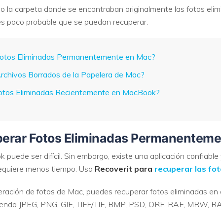
ad o la carpeta donde se encontraban originalmente las fotos eli
 es poco probable que se puedan recuperar.
VER TODAS LAS FUNCIONES
Fotos Eliminadas Permanentemente en Mac?
rchivos Borrados de la Papelera de Mac?
otos Eliminadas Recientemente en MacBook?
perar Fotos Eliminadas Permanentem
puede ser difícil. Sin embargo, existe una aplicación confiable
requiere menos tiempo. Usa
Recoverit para
recuperar las fo
ación de fotos de Mac, puedes recuperar fotos eliminadas en 
cluyendo JPEG, PNG, GIF, TIFF/TIF, BMP, PSD, ORF, RAF, MRW, 