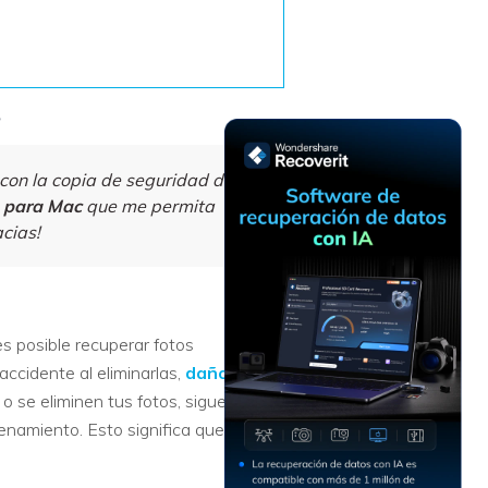
Recuperar
Escenarios de Pérdida
Documentos
de Datos
Recuperar
Recuperar
Recuperar
Recuperar
Excel
Word
Sistema
Datos
?
Windows
Borrados
Recuperar
Recuperar
con la copia de seguridad de las
ZIP
PPT
Recuperar
Recuperar
s para Mac
que me permita
Datos
Post-Reset
cias!
Recuperar
Recuperar
Formateados
Email
PDF
Recuperar
Recuperar
Disco RAW
Disco Dañado
s posible recuperar fotos
Recuperar
ccidente al eliminarlas,
daño en el
datos en
 o se eliminen tus fotos, siguen
RAID
Nuevo
namiento. Esto significa que