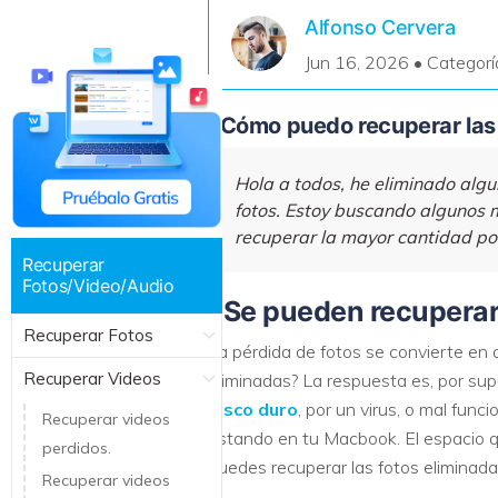
Recuperar Datos de Linux
Alfonso Cervera
Jun 16, 2026 • Categorí
Recuperar Datos de NAS
¿Cómo puedo recuperar las
Hola a todos, he eliminado algu
fotos. Estoy buscando algunos 
recuperar la mayor cantidad pos
Recuperar
Fotos/Video/Audio
¿Se pueden recuperar 
Recuperar Fotos
La pérdida de fotos se convierte en 
Recuperar Videos
eliminadas? La respuesta es, por sup
disco duro
, por un virus, o mal fun
Recuperar videos
estando en tu Macbook. El espacio q
perdidos.
puedes recuperar las fotos eliminad
Recuperar videos