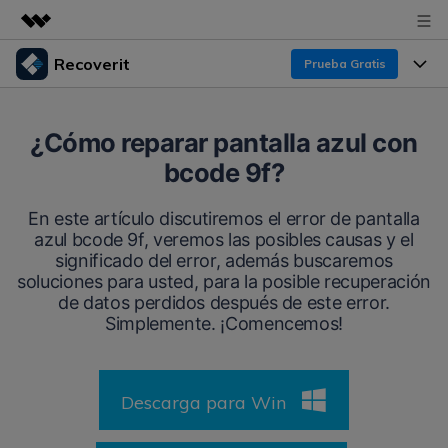
Recoverit
Prueba Gratis
Productos destacados
Creatividad digital con AIGC
Productos
Empresas
¿Cómo reparar pantalla azul con
Utilidades
bcode 9f?
Resumen
Funciones
Recoverit para Windows
Quiénes somos
Soluciones
En este artículo discutiremos el error de pantalla
Líder en recuperación para Windows
Recuperar de Unidades
azul bcode 9f, veremos las posibles causas y el
Recursos
Sala de prensa
significado del error, además buscaremos
Pruébalo Gratis
Recuperar Medios Borrados
soluciones para usted, para la posible recuperación
Por qué Recoverit
de datos perdidos después de este error.
Tienda
Soluciones de Recuperación Exclusivas
Nuevo
Simplemente. ¡Comencemos!
Experto en Recuperación de Datos
Recoverit para Mac
Guía
Recuperar Documentos
Soporte
Recupera datos ilimitados del sistema Mac
Historias de Clientes
Descarga para Win
Escenarios de Pérdida de Datos
Pruébalo Gratis
DESCARGAR
Sign In
Temas Destacados