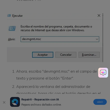
Ahora, escriba "devmgmt.msc" en el campo de
texto y presione el botón "Enter".
Aparecerá la ventana del administrador de
dispositivos, haga clic con el botón derecho en el
Repairit - Reparación con IA
dispositivo de hardware que desea actualizar.
abrir
Repara archivos dañados online.