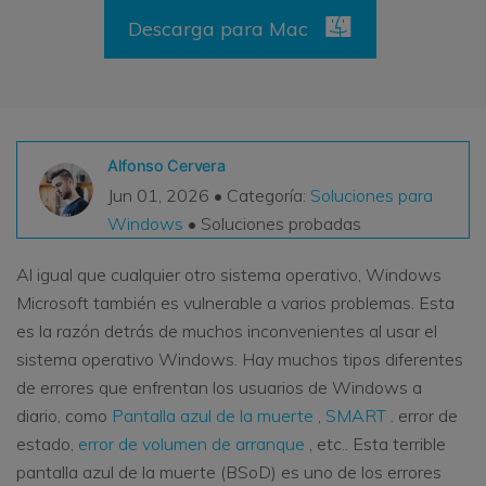
VER TODAS LAS FUNCIONES
Descarga para Mac
search
Recoverit Gratis
Recupera datos perdidos/eliminados gratis
Alfonso Cervera
Pruébalo Gratis
Jun 01, 2026 • Categoría:
Soluciones para
Windows
• Soluciones probadas
Otros Productos
Al igual que cualquier otro sistema operativo, Windows
Microsoft también es vulnerable a varios problemas. Esta
Repairit - Reparar Datos
es la razón detrás de muchos inconvenientes al usar el
UBackit - Respaldar Datos
sistema operativo Windows. Hay muchos tipos diferentes
de errores que enfrentan los usuarios de Windows a
diario, como
Pantalla azul de la muerte
,
SMART
. error de
estado,
error de volumen de arranque
, etc.. Esta terrible
pantalla azul de la muerte (BSoD) es uno de los errores