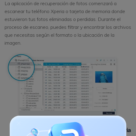
La aplicación de recuperación de fotos comenzará a
escanear tu teléfono Xperia o tarjeta de memoria donde
estuvieron tus fotos eliminadas o perdidas. Durante el
proceso de escaneo, puedes filtrar y encontrar los archivos
que necesitas según el formato o la ubicación de la
imagen.
Recupera las fotos borradas de Sony Xperia