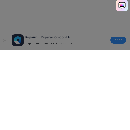
Repairit - Reparación con IA
abrir
Repara archivos dañados online.
Productos
Wondershare
Explorar IA
Centro de soporte