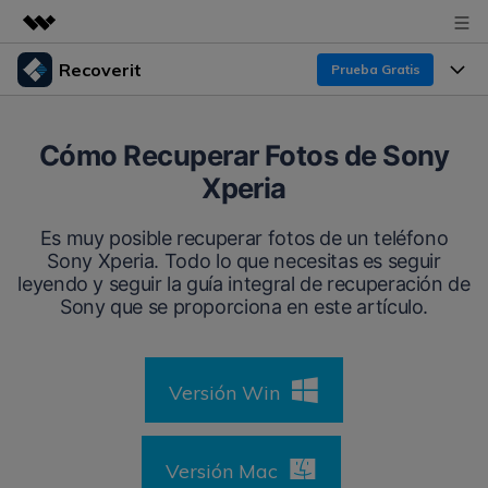
Recoverit
Prueba Gratis
Productos destacados
Creatividad digital con AIGC
Productos
Empresas
Cómo Recuperar Fotos de Sony
Utilidades
Xperia
Resumen
Funciones
Recoverit para Windows
Quiénes somos
Soluciones
Es muy posible recuperar fotos de un teléfono
Líder en recuperación para Windows
Recuperar de Unidades
Sony Xperia. Todo lo que necesitas es seguir
Recursos
Sala de prensa
leyendo y seguir la guía integral de recuperación de
Pruébalo Gratis
Recuperar Medios Borrados
Sony que se proporciona en este artículo.
Por qué Recoverit
Tienda
Soluciones de Recuperación Exclusivas
Nuevo
Experto en Recuperación de Datos
Versión Win
Recoverit para Mac
Guía
Recuperar Documentos
Soporte
Recupera datos ilimitados del sistema Mac
Historias de Clientes
Escenarios de Pérdida de Datos
Versión Mac
Pruébalo Gratis
DESCARGAR
Sign In
Temas Destacados