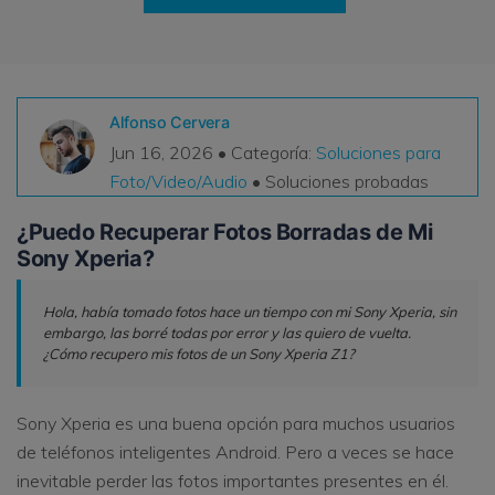
VER TODAS LAS FUNCIONES
search
Recoverit Gratis
Recupera datos perdidos/eliminados gratis
Alfonso Cervera
Jun 16, 2026 • Categoría:
Soluciones para
Pruébalo Gratis
Foto/Video/Audio
• Soluciones probadas
¿Puedo Recuperar Fotos Borradas de Mi
Sony Xperia?
Otros Productos
Hola, había tomado fotos hace un tiempo con mi Sony Xperia, sin
Repairit - Reparar Datos
embargo, las borré todas por error y las quiero de vuelta.
UBackit - Respaldar Datos
¿Cómo recupero mis fotos de un Sony Xperia Z1?
Sony Xperia es una buena opción para muchos usuarios
de teléfonos inteligentes Android. Pero a veces se hace
inevitable perder las fotos importantes presentes en él.