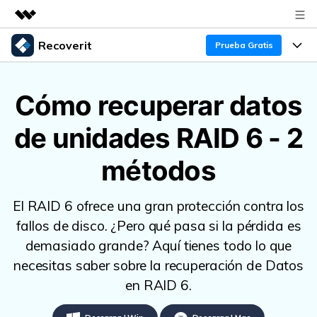
Recoverit
Productos destacados
Prueba Gratis
Creatividad digital con AIGC
Productos
Empresas
Utilidades
Cómo recuperar datos
Resumen
Funciones
Quiénes somos
de unidades RAID 6 - 2
Soluciones
Recoverit para Windows
Recuperar de Unidades
Recursos
Sala de prensa
Líder en recuperación para Windows
métodos
Recuperar Medios Borrados
Pruébalo Gratis
Tienda
Por qué Recoverit
El RAID 6 ofrece una gran protección contra los
Soluciones de Recuperación Exclusivas
Nuevo
Experto en Recuperación de Datos
Soporte
Guía
fallos de disco. ¿Pero qué pasa si la pérdida es
demasiado grande? Aquí tienes todo lo que
Recuperar Documentos
Recoverit para Mac
Historias de Clientes
necesitas saber sobre la recuperación de Datos
DESCARGAR
Sign In
Recupera datos ilimitados del sistema Mac
Escenarios de Pérdida de Datos
en RAID 6.
Temas Destacados
Pruébalo Gratis