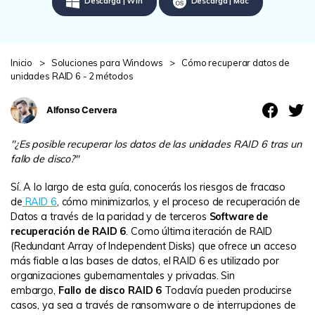
Descarga | Win
Descarga | Mac
search
VER TODAS LAS FUNCIONES
Recoverit Gratis
Inicio
>
Soluciones para Windows
>
Cómo recuperar datos de
Recupera datos perdidos/eliminados gratis
unidades RAID 6 - 2 métodos
Pruébalo Gratis
Alfonso Cervera
"¿Es posible recuperar los datos de las unidades RAID 6 tras un
fallo de disco?"
Otros Productos
Sí. A lo largo de esta guía, conocerás los riesgos de fracaso
Repairit - Reparar Datos
de
RAID 6
, cómo minimizarlos, y el proceso de recuperación de
UBackit - Respaldar Datos
Datos a través de la paridad y de terceros
Software de
recuperación de RAID 6
. Como última iteración de RAID
(Redundant Array of Independent Disks) que ofrece un acceso
más fiable a las bases de datos, el RAID 6 es utilizado por
organizaciones gubernamentales y privadas. Sin
embargo,
Fallo de disco RAID 6
Todavía pueden producirse
casos, ya sea a través de ransomware o de interrupciones de