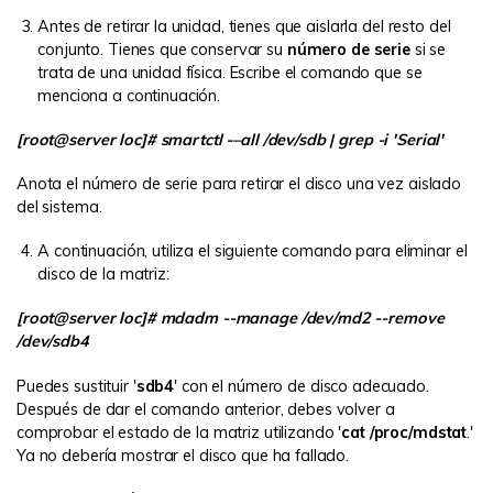
Antes de retirar la unidad, tienes que aislarla del resto del
conjunto. Tienes que conservar su
número de serie
si se
trata de una unidad física. Escribe el comando que se
menciona a continuación.
[root@server loc]# smartctl -–all /dev/sdb | grep -i 'Serial'
Anota el número de serie para retirar el disco una vez aislado
del sistema.
A continuación, utiliza el siguiente comando para eliminar el
disco de la matriz:
[root@server loc]# mdadm --manage /dev/md2 --remove
/dev/sdb4
Puedes sustituir '
sdb4
' con el número de disco adecuado.
Después de dar el comando anterior, debes volver a
comprobar el estado de la matriz utilizando '
cat /proc/mdstat
.'
Ya no debería mostrar el disco que ha fallado.