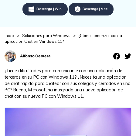
search
VER TODAS LAS FUNCIONES
Descarga | Win
Descarga | Mac
Recoverit Gratis
Recupera datos perdidos/eliminados gratis
Inicio
>
Soluciones para Windows
>
¿Cómo comenzar con la
aplicación Chat en Windows 11?
Pruébalo Gratis
Alfonso Cervera
¿Tiene dificultades para comunicarse con una aplicación de
Otros Productos
terceros en su PC con Windows 11? ¿Necesita una aplicación
de chat rápido para chatear con sus colegas y cerrados en una
Repairit - Reparar Datos
PC? Bueno, Microsoft ha integrado una nueva aplicación de
UBackit - Respaldar Datos
chat con su nueva PC con Windows 11.