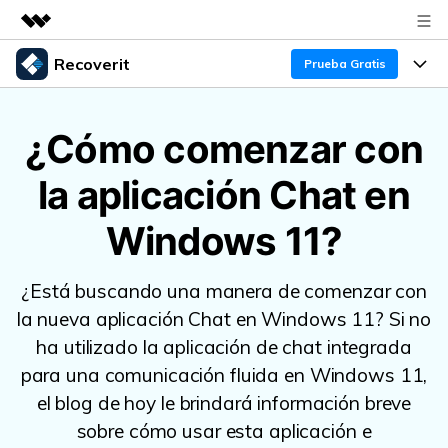
Recoverit
Productos destacados
Prueba Gratis
Creatividad digital con AIGC
Productos
Empresas
Utilidades
¿Cómo comenzar con
Resumen
Funciones
Quiénes somos
la aplicación Chat en
Soluciones
Recoverit para Windows
Recuperar de Unidades
Recursos
Sala de prensa
Líder en recuperación para Windows
Windows 11?
Recuperar Medios Borrados
Pruébalo Gratis
Tienda
Por qué Recoverit
¿Está buscando una manera de comenzar con
Soluciones de Recuperación Exclusivas
Nuevo
Experto en Recuperación de Datos
Soporte
Guía
la nueva aplicación Chat en Windows 11? Si no
ha utilizado la aplicación de chat integrada
Recuperar Documentos
Recoverit para Mac
Historias de Clientes
para una comunicación fluida en Windows 11,
DESCARGAR
Sign In
Recupera datos ilimitados del sistema Mac
Escenarios de Pérdida de Datos
el blog de hoy le brindará información breve
Temas Destacados
Pruébalo Gratis
sobre cómo usar esta aplicación e