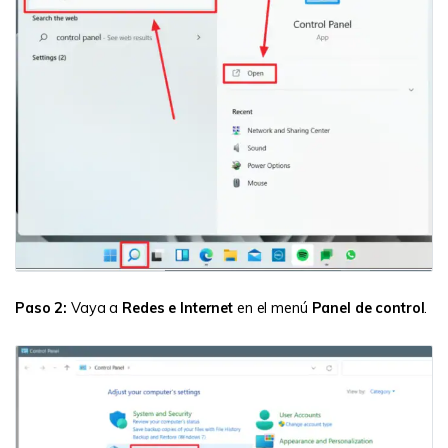
Paso 2:
Vaya a
Redes e Internet
en el menú
Panel de control
.