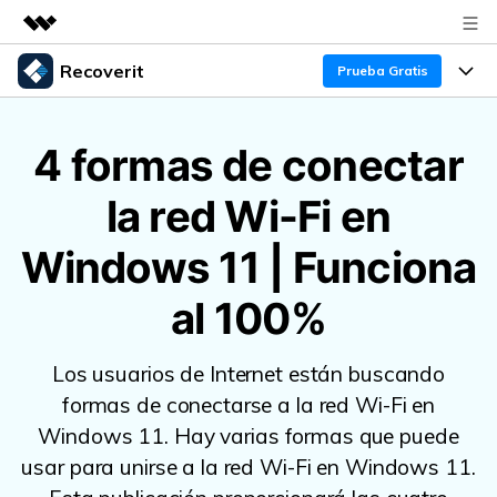
Recoverit
Productos destacados
Prueba Gratis
Creatividad digital con AIGC
Productos
Empresas
Utilidades
4 formas de conectar
Resumen
Funciones
Quiénes somos
la red Wi-Fi en
Soluciones
Recoverit para Windows
Recuperar de Unidades
Recursos
Sala de prensa
Líder en recuperación para Windows
Windows 11 | Funciona
Recuperar Medios Borrados
Pruébalo Gratis
Tienda
Por qué Recoverit
al 100%
Soluciones de Recuperación Exclusivas
Nuevo
Experto en Recuperación de Datos
Soporte
Guía
Los usuarios de Internet están buscando
Recuperar Documentos
Recoverit para Mac
Historias de Clientes
formas de conectarse a la red Wi-Fi en
DESCARGAR
Sign In
Recupera datos ilimitados del sistema Mac
Windows 11. Hay varias formas que puede
Escenarios de Pérdida de Datos
Temas Destacados
usar para unirse a la red Wi-Fi en Windows 11.
Pruébalo Gratis