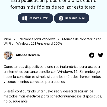
Esta publicación proporcionará las cuatro
search
VER TODAS LAS FUNCIONES
formas más fáciles de realizar esta tarea.
Recoverit Gratis
Descarga | Win
Descarga | Mac
Recupera datos perdidos/eliminados gratis
Pruébalo Gratis
Inicio
>
Soluciones para Windows
>
4 formas de conectar la red
Wi-Fi en Windows 11 | Funciona al 100%
Alfonso Cervera
Otros Productos
Repairit - Reparar Datos
Conectar sus dispositivos a una red inalámbrica para acceder
a Internet es bastante sencillo con Windows 11. Sin embargo,
UBackit - Respaldar Datos
hacer la conexión es simple si tiene los métodos, herramientas
y conocimientos correctos para usarlos.
Si está configurando una nueva red y desea descubrir los
métodos más efectivos para conectar numerosos dispositivos,
no busque más.