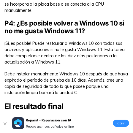
se incorpora a la placa base o se conecta a la CPU
manualmente.
P4: ¿Es posible volver a Windows 10 si
no me gusta Windows 11?
¡Sí, es posible! Puede restaurar a Windows 10 con todos sus
archivos y aplicaciones si no le gusta Windows 11. Esta tarea
debe completarse dentro de los diez días posteriores a la
actualización a Windows 11.
Debe instalar manualmente Windows 10 después de que haya
expirado el período de prueba de 10 días. Además, cree una
copia de seguridad de todo lo que posee porque una
instalación limpia borrará la unidad C.
El resultado final
Los usuarios de Internet que acaban de actualizar a Windows
Repairit - Reparación con IA
abrir
11 ahora saben cómo conectarse a Wi-Fi de varias maneras.
Repara archivos dañados online.
Como puede ver, es un procedimiento simple que todos