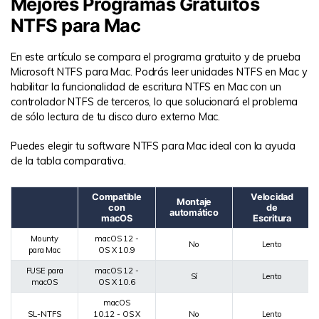
Mejores Programas Gratuitos
NTFS para Mac
En este artículo se compara el programa gratuito y de prueba
Microsoft NTFS para Mac. Podrás leer unidades NTFS en Mac y
habilitar la funcionalidad de escritura NTFS en Mac con un
controlador NTFS de terceros, lo que solucionará el problema
de sólo lectura de tu disco duro externo Mac.
Puedes elegir tu software NTFS para Mac ideal con la ayuda
de la tabla comparativa.
Compatible
Velocidad
Montaje
con
de
automático
macOS
Escritura
Mounty
macOS 12 -
No
Lento
para Mac
OS X 10.9
FUSE para
macOS 12 -
Sí
Lento
macOS
OS X 10.6
macOS
SL-NTFS
10.12 - OS X
No
Lento