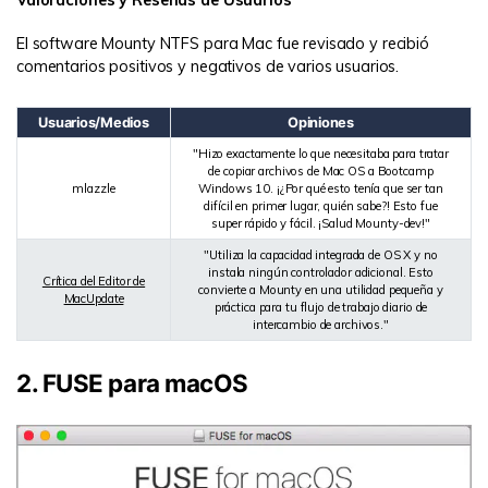
Valoraciones y Reseñas de Usuarios
El software Mounty NTFS para Mac fue revisado y recibió
comentarios positivos y negativos de varios usuarios.
Usuarios/Medios
Opiniones
"Hizo exactamente lo que necesitaba para tratar
de copiar archivos de Mac OS a Bootcamp
mlazzle
Windows 10. ¡¿Por qué esto tenía que ser tan
difícil en primer lugar, quién sabe?! Esto fue
super rápido y fácil. ¡Salud Mounty-dev!"
"Utiliza la capacidad integrada de OS X y no
instala ningún controlador adicional. Esto
Crítica del Editor de
convierte a Mounty en una utilidad pequeña y
MacUpdate
práctica para tu flujo de trabajo diario de
intercambio de archivos."
2. FUSE para macOS