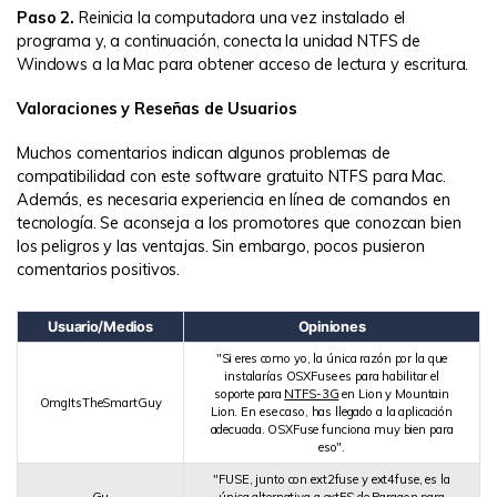
Paso 2.
Reinicia la computadora una vez instalado el
programa y, a continuación, conecta la unidad NTFS de
Windows a la Mac para obtener acceso de lectura y escritura.
Valoraciones y Reseñas de Usuarios
Muchos comentarios indican algunos problemas de
compatibilidad con este software gratuito NTFS para Mac.
Además, es necesaria experiencia en línea de comandos en
tecnología. Se aconseja a los promotores que conozcan bien
los peligros y las ventajas. Sin embargo, pocos pusieron
comentarios positivos.
Usuario/Medios
Opiniones
"Si eres como yo, la única razón por la que
instalarías OSXFuse es para habilitar el
soporte para
NTFS-3G
en Lion y Mountain
OmgItsTheSmartGuy
Lion. En ese caso, has llegado a la aplicación
adecuada. OSXFuse funciona muy bien para
eso".
"FUSE, junto con ext2fuse y ext4fuse, es la
Gu
única alternativa a extFS de Paragon para