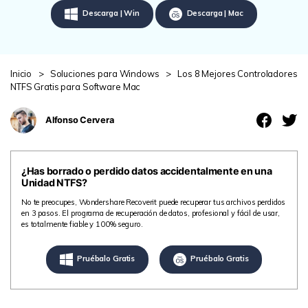
search
VER TODAS LAS FUNCIONES
Descarga | Win
Descarga | Mac
Recoverit Gratis
Recupera datos perdidos/eliminados gratis
Inicio
>
Soluciones para Windows
>
Los 8 Mejores Controladores
NTFS Gratis para Software Mac
Pruébalo Gratis
Alfonso Cervera
Otros Productos
¿Has borrado o perdido datos accidentalmente en una
Unidad NTFS?
Repairit - Reparar Datos
No te preocupes, Wondershare Recoverit puede recuperar tus archivos perdidos
UBackit - Respaldar Datos
en 3 pasos. El programa de recuperación de datos, profesional y fácil de usar,
es totalmente fiable y 100% seguro.
Pruébalo Gratis
Pruébalo Gratis