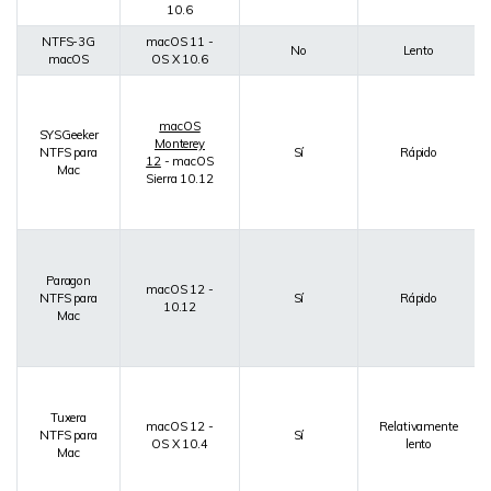
10.6
NTFS-3G
macOS 11 -
No
Lento
macOS
OS X 10.6
macOS
SYSGeeker
Monterey
NTFS para
Sí
Rápido
12
- macOS
Mac
Sierra 10.12
Paragon
macOS 12 -
NTFS para
Sí
Rápido
10.12
Mac
Tuxera
macOS 12 -
Relativamente
NTFS para
Sí
OS X 10.4
lento
Mac