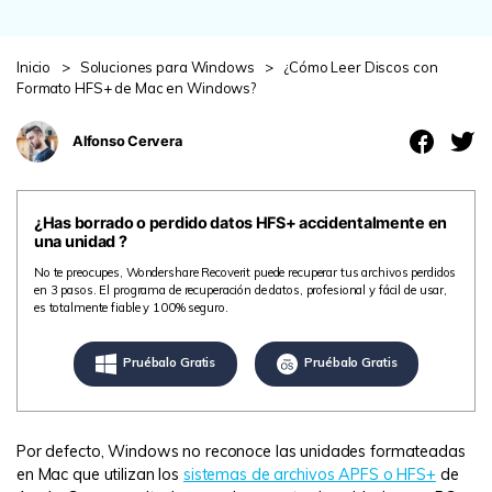
search
VER TODAS LAS FUNCIONES
Inicio
>
Soluciones para Windows
>
¿Cómo Leer Discos con
Recoverit Gratis
Formato HFS+ de Mac en Windows?
Recupera datos perdidos/eliminados gratis
Alfonso Cervera
Pruébalo Gratis
¿Has borrado o perdido datos HFS+ accidentalmente en
una unidad ?
Otros Productos
No te preocupes, Wondershare Recoverit puede recuperar tus archivos perdidos
en 3 pasos. El programa de recuperación de datos, profesional y fácil de usar,
Repairit - Reparar Datos
es totalmente fiable y 100% seguro.
UBackit - Respaldar Datos
Pruébalo Gratis
Pruébalo Gratis
Por defecto, Windows no reconoce las unidades formateadas
en Mac que utilizan los
sistemas de archivos APFS o HFS+
de