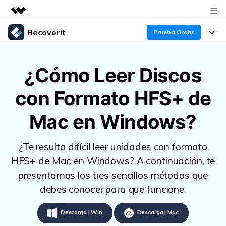
Recoverit
Productos destacados
Prueba Gratis
Creatividad digital con AIGC
Productos
Empresas
Utilidades
¿Cómo Leer Discos
Resumen
Funciones
Quiénes somos
con Formato HFS+ de
Soluciones
Recoverit para Windows
Recuperar de Unidades
Recursos
Sala de prensa
Líder en recuperación para Windows
Mac en Windows?
Recuperar Medios Borrados
Pruébalo Gratis
Tienda
Por qué Recoverit
¿Te resulta difícil leer unidades con formato
Soluciones de Recuperación Exclusivas
Nuevo
Experto en Recuperación de Datos
Soporte
Guía
HFS+ de Mac en Windows? A continuación, te
presentamos los tres sencillos métodos que
Recuperar Documentos
Recoverit para Mac
Historias de Clientes
debes conocer para que funcione.
DESCARGAR
Sign In
Recupera datos ilimitados del sistema Mac
Escenarios de Pérdida de Datos
Temas Destacados
Descarga | Win
Descarga | Mac
Pruébalo Gratis