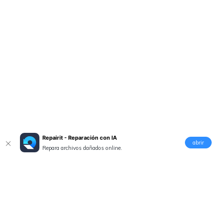
Repairit - Reparación con IA
abrir
Repara archivos dañados online.
Productos
Wondershare