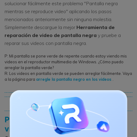
solucionar fácilmente este problema "Pantalla negra
mientras se reproduce video" aplicando los pasos
mencionados anteriormente sin ninguna molestia.
Simplemente descargue la mejor
Herramienta de
reparación de video de pantalla negra
y pruebe a
reparar sus videos con pantalla negra.
P: Mi pantalla se pone verde de repente cuando estoy viendo mis
videos en el reproductor multimedia de Windows. ¿Cómo puedo
arreglar la pantalla verde?
R: Los videos en pantalla verde se pueden arreglar fácilmente. Vaya
a la página para
arregle la pantalla negro en los videos
.
Parte 3. ¿Cómo evitar el error de
video "Pantalla negra"?