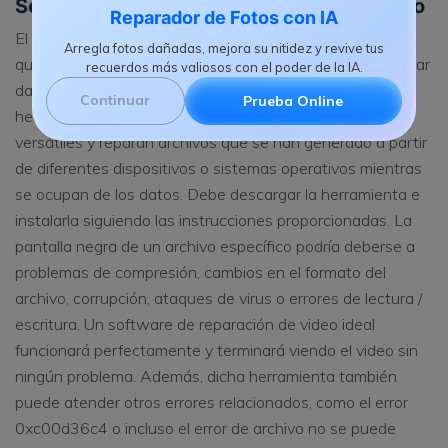
Solución 1: Software de reparación de video
Reparador de Fotos con IA
El software de reparación de video es una herramienta
Arregla fotos dañadas, mejora su nitidez y revive tus
que repara adecuadamente los archivos que pueden estar
recuerdos más valiosos con el poder de la IA.
dañados, dañados o incluso rotos. Las diferentes
Continuar
Prueba Online
herramientas de reparación disponibles en línea son
versátiles y reparan archivos que se han generado a partir
de diferentes dispositivos o sistemas operativos mientras
se ocupan de los datos. Debe descargar la herramienta e
instalarla siguiendo las instrucciones proporcionadas. La
pantalla negra de un archivo específico podría deberse a
problemas de compresión, cambios en el formato del
archivo, corrupción, ataques de virus o errores de lectura /
escritura. Un software de reparación de video ideal
funcionará perfectamente y terminará viendo el video sin
ningún problema. Además, dicha herramienta también
puede atender otros errores relacionados, como el error
0xc00d36c4 o incluso el error de archivo no se puede