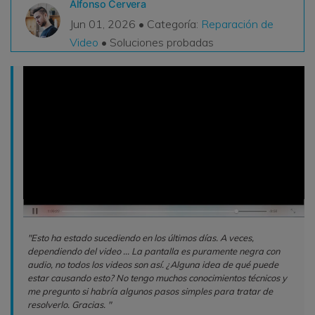
Alfonso Cervera
VER TODAS LAS FUNCIONES
Jun 01, 2026 • Categoría:
Reparación de
Video
• Soluciones probadas
search
Recoverit Gratis
Recupera datos perdidos/eliminados gratis
Pruébalo Gratis
Otros Productos
Repairit - Reparar Datos
UBackit - Respaldar Datos
"Esto ha estado sucediendo en los últimos días. A veces,
dependiendo del video ... La pantalla es puramente negra con
audio, no todos los videos son así. ¿Alguna idea de qué puede
estar causando esto? No tengo muchos conocimientos técnicos y
me pregunto si habría algunos pasos simples para tratar de
resolverlo. Gracias. "