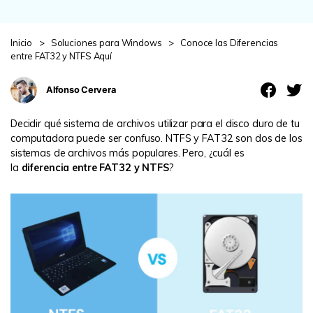
search
VER TODAS LAS FUNCIONES
Inicio
>
Soluciones para Windows
>
Conoce las Diferencias
Recoverit Gratis
entre FAT32 y NTFS Aquí
Recupera datos perdidos/eliminados gratis
Alfonso Cervera
Pruébalo Gratis
Decidir qué sistema de archivos utilizar para el disco duro de tu
computadora puede ser confuso. NTFS y FAT32 son dos de los
sistemas de archivos más populares. Pero, ¿cuál es
la
diferencia entre FAT32 y NTFS
?
Otros Productos
Repairit - Reparar Datos
UBackit - Respaldar Datos