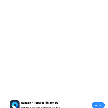
Repairit - Reparación con IA
abrir
Repara archivos dañados online.